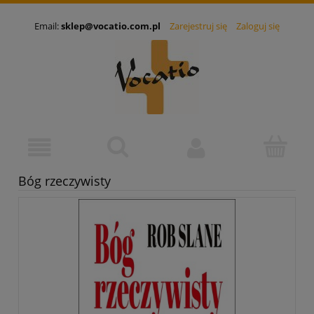
Email:
sklep@vocatio.com.pl
Zarejestruj się
Zaloguj się
Bóg rzeczywisty