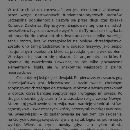
W ostatnich latach chrześcijaństwo jest nieustannie atakowane
przez wrogo nastawionych fundamentalistycznych ateistów.
Szczególną popularnością cieszyła się przez długi czas książka
Richarda Dawkinsa
Bóg urojony
. Znajdowała się ona na listach
bestsellerów i zyskała rozmaite wyróżnienia. Tymczasem książka ta
od początku do końca jest obłudnym atakiem nie tylko na religię
sensu stricto, lecz w szczególności na biblijne chrześcijaństwo.
Zostało ono tam przedstawione w sposób fałszywy, jako zespół
irracjonalnych przekonań, które są przesiąknięte na wskroś złem.
W książce tej staram się pokazać, że argumenty, na których
opierają się twierdzenia Dawkinsa, są nie tylko pozbawione
elementarnej logiki, ale w znakomitej większości z gruntu
nieprawdziwe.
Cel niniejszej książki jest dwojaki. Po pierwsze: w czasach, gdy
chrześcijaństwo jest lekceważone i wyśmiewane, chciałbym
zdopingować chrześcijan do stanięcia w obronie swoich przekonań
w obliczu coraz bardziej sceptycznego i wrogiego im świata. Po
drugie: obecnie, gdy ateizm (a w zasadzie religia zwana Nowym
Ateizmem) gwałtownie się rozwija, mam nadzieję skłonić ateistów i
agnostyków – zwłaszcza tych, którzy przeczytali książkę Dawkinsa i
mu uwierzyli (sic!) – do zastanowienia się nad tym, czy założenia,
na których opierają swą obecną wiarę, są tak logiczne, jak im się to
wydaje. Wiem, o czym mówię, gdyż sam byłem ateistą
wychowanym przez ateistów. To moje osobiste doświadczenie