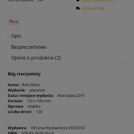
dodaj opinię
Opis
Bezpieczeństwo
Opinie o produkcie (2)
Bóg rzeczywisty
Autor
: Rob Slane
Wydanie
: pierwsze
Data i miejsce wydania:
Warszawa 2015
Format
: 125 x 195 mm
Oprawa
: miękka
Liczba stron:
120
Wydawca
: Oficyna Wydawnicza VOCATIO
ISBN
: 978-83-7829-161-9