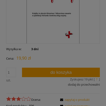
Wysyłka w:
3 dni
19,90 zł
Cena:
do koszyka
Zyskujesz
19
pkt [
?
]
szt.
dodaj do przechowalni
Ocena:
zapytaj o produkt
Kod produktu:
596
poleć znajomemu