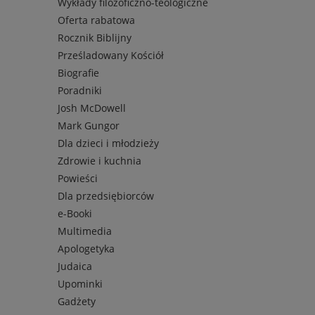
Wykłady filozoficzno-teologiczne
Oferta rabatowa
Rocznik Biblijny
Prześladowany Kościół
Biografie
Poradniki
Josh McDowell
Mark Gungor
Dla dzieci i młodzieży
Zdrowie i kuchnia
Powieści
Dla przedsiębiorców
e-Booki
Multimedia
Apologetyka
Judaica
Upominki
Gadżety