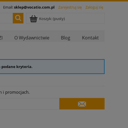
Email:
sklep@vocatio.com.pl
Zarejestruj się
Zaloguj się
Koszyk:
(pusty)
I
O Wydawnictwie
Blog
Kontakt
 podane kryteria.
h i promocjach.