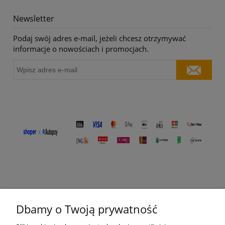
Newsletter
Podaj swój adres e-mail, jeżeli chcesz otrzymywać
informacje o nowościach i promocjach.
Dbamy o Twoją prywatność
O nas