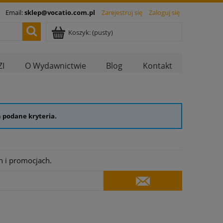
Email:
sklep@vocatio.com.pl
Zarejestruj się
Zaloguj się
Koszyk:
(pusty)
I
O Wydawnictwie
Blog
Kontakt
 podane kryteria.
h i promocjach.