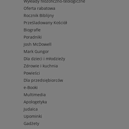
Wykłady filozoficzno-teologiczne
Oferta rabatowa
Rocznik Biblijny
Prześladowany Kościół
Biografie
Poradniki
Josh McDowell
Mark Gungor
Dla dzieci i młodzieży
Zdrowie i kuchnia
Powieści
Dla przedsiębiorców
e-Booki
Multimedia
Apologetyka
Judaica
Upominki
Gadżety