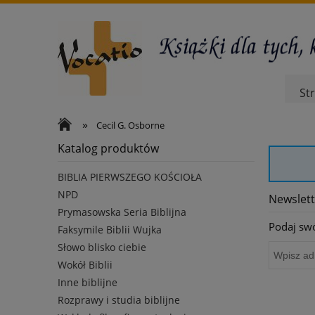
St
»
Cecil G. Osborne
Katalog produktów
BIBLIA PIERWSZEGO KOŚCIOŁA
NPD
Newslett
Prymasowska Seria Biblijna
Podaj swó
Faksymile Biblii Wujka
Słowo blisko ciebie
Wokół Biblii
Inne biblijne
Rozprawy i studia biblijne