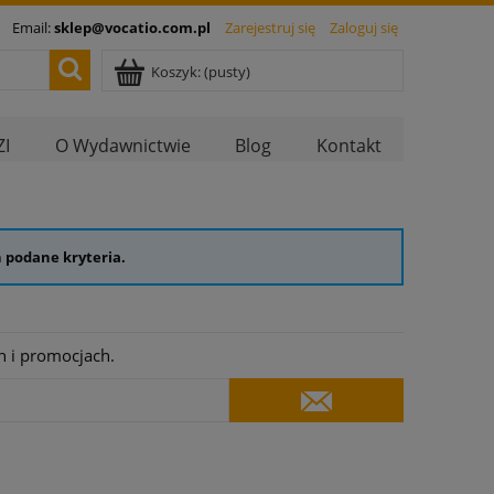
Email:
sklep@vocatio.com.pl
Zarejestruj się
Zaloguj się
Koszyk:
(pusty)
I
O Wydawnictwie
Blog
Kontakt
 podane kryteria.
h i promocjach.