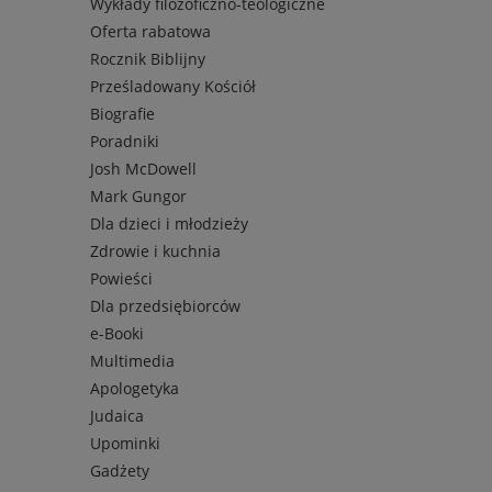
Wykłady filozoficzno-teologiczne
Oferta rabatowa
Rocznik Biblijny
Prześladowany Kościół
Biografie
Poradniki
Josh McDowell
Mark Gungor
Dla dzieci i młodzieży
Zdrowie i kuchnia
Powieści
Dla przedsiębiorców
e-Booki
Multimedia
Apologetyka
Judaica
Upominki
Gadżety