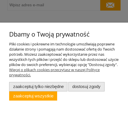
O nas
Dbamy o Twoją prywatność
Moje konto
Pliki cookies i pokrewne im technologie umożliwiają poprawne
działanie strony i pomagają nam dostosować ofertę do Twoich
potrzeb. Możesz zaakceptować wykorzystanie przez nas
Płatności i dostawa
wszystkich tych plików i przejść do sklepu lub dostosować użycie
plików do swoich preferencji, wybierając opcję "Dostosuj zgody".
Więcej o plikach cookies przeczytasz w naszej Polityce
Informacje
prywatności.
zaakceptuj tylko niezbędne
dostosuj zgody
Oficyna Wydawnicza VOCATIO sp. z o.o.
Wszystkie prawa zastrzeżone
zaakceptuj wszystkie
pokaż pełną wersję strony
Sklep internetowy Shoper.pl