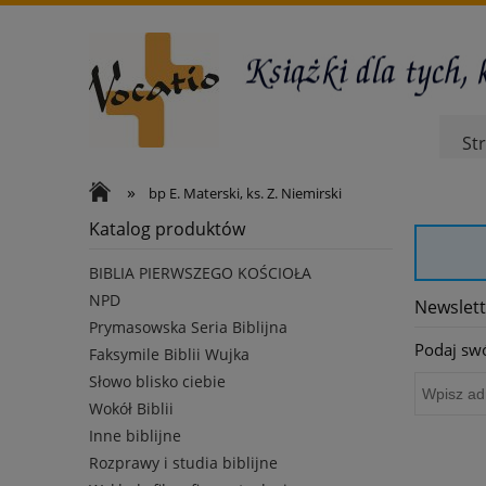
St
»
bp E. Materski, ks. Z. Niemirski
Katalog produktów
BIBLIA PIERWSZEGO KOŚCIOŁA
NPD
Newslett
Prymasowska Seria Biblijna
Podaj swó
Faksymile Biblii Wujka
Słowo blisko ciebie
Wokół Biblii
Inne biblijne
Rozprawy i studia biblijne