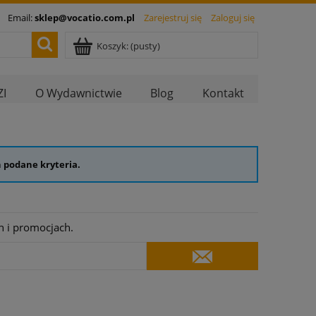
Email:
sklep@vocatio.com.pl
Zarejestruj się
Zaloguj się
Koszyk:
(pusty)
I
O Wydawnictwie
Blog
Kontakt
 podane kryteria.
h i promocjach.