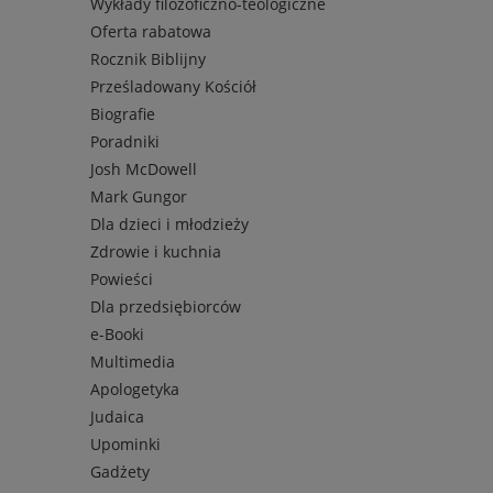
Wykłady filozoficzno-teologiczne
Oferta rabatowa
Rocznik Biblijny
Prześladowany Kościół
Biografie
Poradniki
Josh McDowell
Mark Gungor
Dla dzieci i młodzieży
Zdrowie i kuchnia
Powieści
Dla przedsiębiorców
e-Booki
Multimedia
Apologetyka
Judaica
Upominki
Gadżety