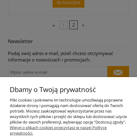
do koszyka
«
1
2
»
Newsletter
Podaj swój adres e-mail, jeżeli chcesz otrzymywać
informacje o nowościach i promocjach.
Dbamy o Twoją prywatność
O nas
Pliki cookies i pokrewne im technologie umożliwiają poprawne
działanie strony i pomagają nam dostosować ofertę do Twoich
potrzeb. Możesz zaakceptować wykorzystanie przez nas
Moje konto
wszystkich tych plików i przejść do sklepu lub dostosować użycie
plików do swoich preferencji, wybierając opcję "Dostosuj zgody".
Płatności i dostawa
Więcej o plikach cookies przeczytasz w naszej Polityce
prywatności.