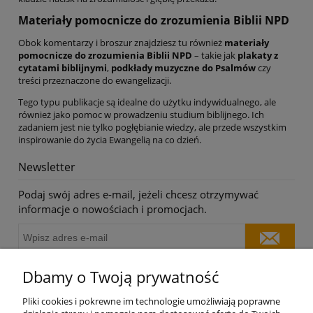
Materiały pomocnicze do zrozumienia Biblii NPD
Obok komentarzy i broszur znajdziesz tu również
materiały
pomocnicze do zrozumienia Biblii NPD
– takie jak
plakaty z
cytatami biblijnymi
,
podkłady muzyczne do Psalmów
czy
treści przeznaczone do ewangelizacji.
Tego typu publikacje są idealne do użytku indywidualnego, ale
również jako pomoc w prowadzeniu studium biblijnego. Ich
zadaniem jest nie tylko pogłębianie wiedzy, ale przede wszystkim
inspirowanie do życia Ewangelią na co dzień.
Newsletter
Podaj swój adres e-mail, jeżeli chcesz otrzymywać
informacje o nowościach i promocjach.
Dbamy o Twoją prywatność
O nas
Pliki cookies i pokrewne im technologie umożliwiają poprawne