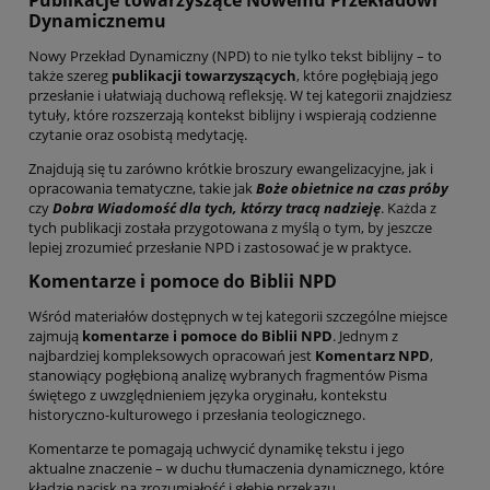
Dynamicznemu
Nowy Przekład Dynamiczny (NPD) to nie tylko tekst biblijny – to
także szereg
publikacji towarzyszących
, które pogłębiają jego
przesłanie i ułatwiają duchową refleksję. W tej kategorii znajdziesz
tytuły, które rozszerzają kontekst biblijny i wspierają codzienne
czytanie oraz osobistą medytację.
Znajdują się tu zarówno krótkie broszury ewangelizacyjne, jak i
opracowania tematyczne, takie jak
Boże obietnice na czas próby
czy
Dobra Wiadomość dla tych, którzy tracą nadzieję
. Każda z
tych publikacji została przygotowana z myślą o tym, by jeszcze
lepiej zrozumieć przesłanie NPD i zastosować je w praktyce.
Komentarze i pomoce do Biblii NPD
Wśród materiałów dostępnych w tej kategorii szczególne miejsce
zajmują
komentarze i pomoce do Biblii NPD
. Jednym z
najbardziej kompleksowych opracowań jest
Komentarz NPD
,
stanowiący pogłębioną analizę wybranych fragmentów Pisma
świętego z uwzględnieniem języka oryginału, kontekstu
historyczno-kulturowego i przesłania teologicznego.
Komentarze te pomagają uchwycić dynamikę tekstu i jego
aktualne znaczenie – w duchu tłumaczenia dynamicznego, które
kładzie nacisk na zrozumiałość i głębię przekazu.