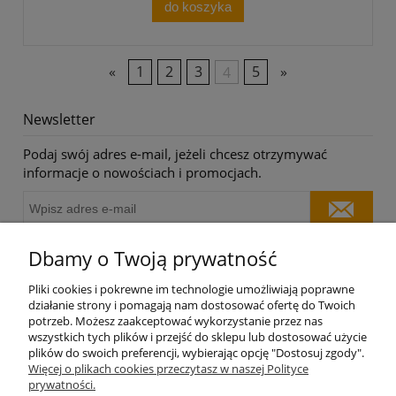
do koszyka
«
1
2
3
4
5
»
Newsletter
Podaj swój adres e-mail, jeżeli chcesz otrzymywać
informacje o nowościach i promocjach.
Dbamy o Twoją prywatność
O nas
Pliki cookies i pokrewne im technologie umożliwiają poprawne
działanie strony i pomagają nam dostosować ofertę do Twoich
potrzeb. Możesz zaakceptować wykorzystanie przez nas
Moje konto
wszystkich tych plików i przejść do sklepu lub dostosować użycie
plików do swoich preferencji, wybierając opcję "Dostosuj zgody".
Płatności i dostawa
Więcej o plikach cookies przeczytasz w naszej Polityce
prywatności.