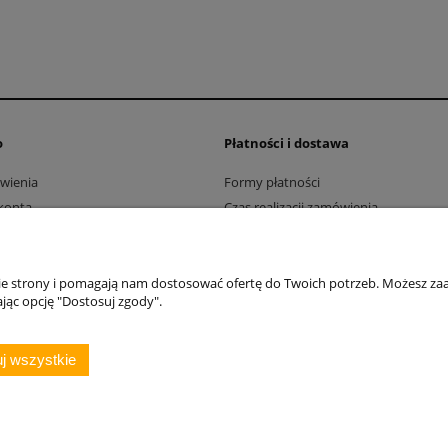
o
Płatności i dostawa
wienia
Formy płatności
konta
Czas realizacji zamówienia
nia produktów
Czas i koszty dostawy
Zwroty i reklamacje
nie strony i pomagają nam dostosować ofertę do Twoich potrzeb. Możesz zaa
jąc opcję "Dostosuj zgody".
j wszystkie
Oficyna Wydawnicza VOCATIO sp. z o.o.
Wszystkie prawa zastrzeżone