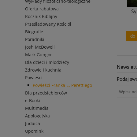
Wykłady filozoficzno-teologiczne
Oferta rabatowa
Sy
Rocznik Biblijny
Prześladowany Kościół
Biografie
do
Poradniki
Josh McDowell
Mark Gungor
Dla dzieci i młodzieży
Newslett
Zdrowie i kuchnia
Powieści
Podaj swó
Powieści Franka E. Perettiego
Dla przedsiębiorców
e-Booki
Multimedia
Apologetyka
Judaica
Upominki