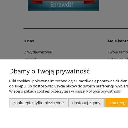
O nas
Moje kont
O Wydawnictwie
Twoje zamó
Prezenty
Ustawienia 
Literatura chrześcijańska
Przechowal
Dbamy o Twoją prywatność
Pełny kontakt
Klub VOCATIO
Pliki cookies i pokrewne im technologie umożliwiają poprawne działa
do sklepu lub dostosować użycie plików do swoich preferencji, wybiera
Filmy promocyjne
Więcej o plikach cookies przeczytasz w naszej Polityce prywatności.
Nagrody i wyróżnienia
Kontakt
zaakceptuj tylko niezbędne
dostosuj zgody
zaakceptu