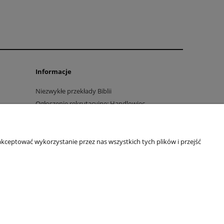
Informacje
Niezwykłe przekłady Biblii
Ogłoszenie rekrutacyjne: Handlowiec
marketingowiec
Polityka prywatności
Regulamin
kceptować wykorzystanie przez nas wszystkich tych plików i przejść
Blog
Ustawienia plików cookies