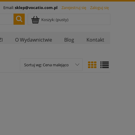
Email:
sklep@vocatio.com.pl
Zarejestruj się
Zaloguj się
Koszyk:
(pusty)
I
O Wydawnictwie
Blog
Kontakt
Sortuj wg:
Cena malejąco