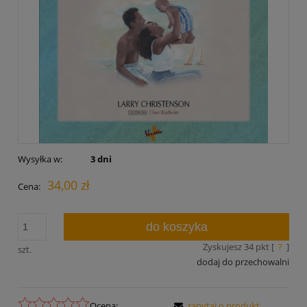
Wysyłka w:
3 dni
34,00 zł
Cena:
do koszyka
Zyskujesz
34
pkt [
?
]
szt.
dodaj do przechowalni
Ocena:
zapytaj o produkt