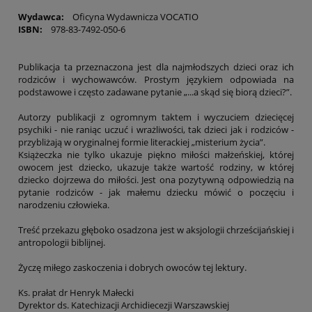
Wydawca:
Oficyna Wydawnicza VOCATIO
ISBN:
978-83-7492-050-6
Publikacja ta przeznaczona jest dla najmłodszych dzieci oraz ich
rodziców i wychowawców. Prostym językiem odpowiada na
podstawowe i często zadawane pytanie „...a skąd się biorą dzieci?”.
Autorzy publikacji z ogromnym taktem i wyczuciem dziecięcej
psychiki - nie raniąc uczuć i wrażliwości, tak dzieci jak i rodziców -
przybliżają w oryginalnej formie literackiej „misterium życia”.
Książeczka nie tylko ukazuje piękno miłości małżeńskiej, której
owocem jest dziecko, ukazuje także wartość rodziny, w której
dziecko dojrzewa do miłości. Jest ona pozytywną odpowiedzią na
pytanie rodziców - jak małemu dziecku mówić o poczęciu i
narodzeniu człowieka.
Treść przekazu głęboko osadzona jest w aksjologii chrześcijańskiej i
antropologii biblijnej.
Życzę miłego zaskoczenia i dobrych owoców tej lektury.
Ks. prałat dr Henryk Małecki
Dyrektor ds. Katechizacji Archidiecezji Warszawskiej