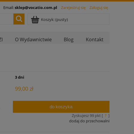
Email:
sklep@vocatio.com.pl
Zarejestruj się
Zaloguj się
Koszyk:
(pusty)
I
O Wydawnictwie
Blog
Kontakt
:
3 dni
99,00 zł
do koszyka
.
Zyskujesz
99
pkt [
?
]
dodaj do przechowalni