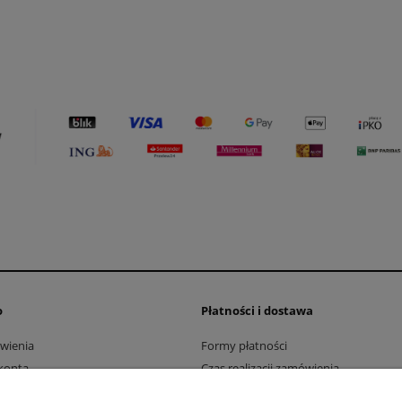
o
Płatności i dostawa
wienia
Formy płatności
konta
Czas realizacji zamówienia
nia produktów
Czas i koszty dostawy