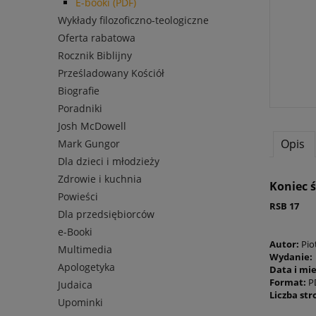
E-booki (PDF)
Wykłady filozoficzno-teologiczne
Oferta rabatowa
Rocznik Biblijny
Prześladowany Kościół
Biografie
Poradniki
Josh McDowell
Opis
Mark Gungor
Dla dzieci i młodzieży
Zdrowie i kuchnia
Koniec ś
Powieści
RSB 17
Dla przedsiębiorców
e-Booki
Autor:
Pio
Multimedia
Wydanie
Apologetyka
Data i mi
Format:
P
Judaica
Liczba str
Upominki