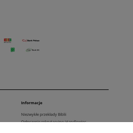
Informacje
Niezwykłe przekłady Biblii
Ogłoszenie rekrutacyjne: Handlowiec
marketingowiec