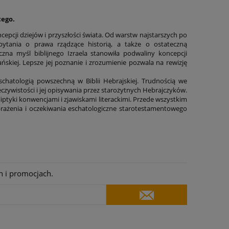
cego.
epcji dziejów i przyszłości świata. Od warstw najstarszych po
ytania o prawa rządzące historią, a także o ostateczną
zna myśl biblijnego Izraela stanowiła podwaliny koncepcji
skiej. Lepsze jej poznanie i zrozumienie pozwala na rewizję
chatologią powszechną w Biblii Hebrajskiej. Trudnością we
zywistości i jej opisywania przez starożytnych Hebrajczyków.
ptyki konwencjami i zjawiskami literackimi. Przede wszystkim
yobrażenia i oczekiwania eschatologiczne starotestamentowego
h i promocjach.