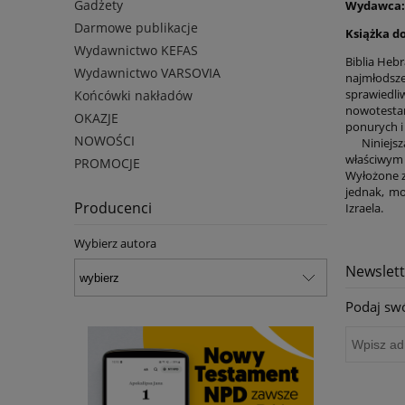
Gadżety
Wydawca
Darmowe publikacje
Książka d
Wydawnictwo KEFAS
Biblia Heb
Wydawnictwo VARSOVIA
najmłodsz
sprawiedli
Końcówki nakładów
nowotestam
OKAZJE
ponurych i
NOWOŚCI
Niniejsza 
właściwym 
PROMOCJE
Wyłożone z
jednak, mo
Producenci
Izraela.
Wybierz autora
Newslett
Podaj swó