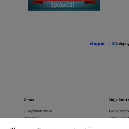
O nas
Moje kont
O Wydawnictwie
Twoje zamó
Prezenty
Ustawienia 
Literatura chrześcijańska
Przechowal