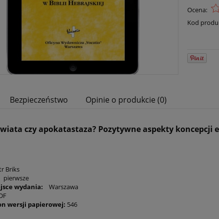
Ocena:
Kod produ
Bezpieczeństwo
Opinie o produkcie (0)
wiata czy apokatastaza? Pozytywne aspekty koncepcji es
tr Briks
:
pierwsze
ejsce wydania:
Warszawa
DF
on wersji papierowej:
546