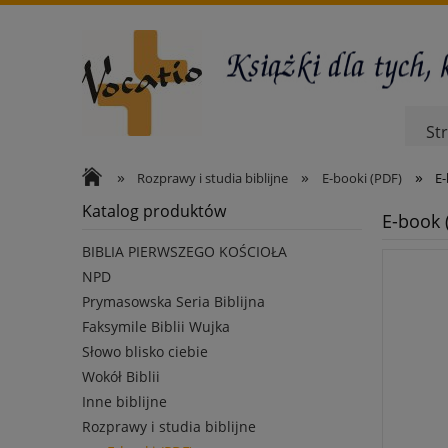
St
»
»
»
Rozprawy i studia biblijne
E-booki (PDF)
E-
Katalog produktów
E-book 
BIBLIA PIERWSZEGO KOŚCIOŁA
NPD
Prymasowska Seria Biblijna
Faksymile Biblii Wujka
Słowo blisko ciebie
Wokół Biblii
Inne biblijne
Rozprawy i studia biblijne