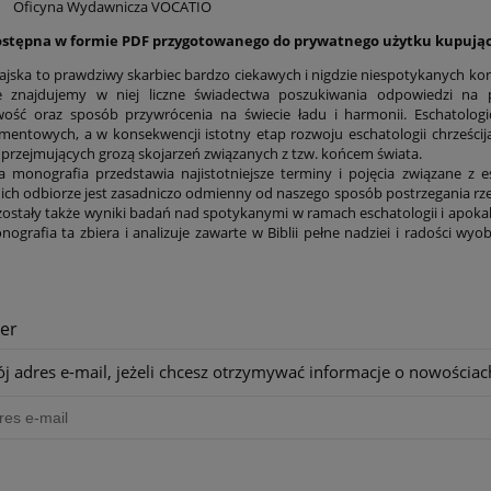
:
Oficyna Wydawnicza VOCATIO
ostępna w formie PDF przygotowanego do prywatnego użytku kupują
rajska to prawdziwy skarbiec bardzo ciekawych i nigdzie niespotykanych konc
e znajdujemy w niej liczne świadectwa poszukiwania odpowiedzi na p
wość oraz sposób przywrócenia na świecie ładu i harmonii. Eschatologic
entowych, a w konsekwencji istotny etap rozwoju eschatologii chrześcijań
 przejmujących grozą skojarzeń związanych z tzw. końcem świata.
monografia przedstawia najistotniejsze terminy i pojęcia związane z es
ich odbiorze jest zasadniczo odmienny od naszego sposób postrzegania rzec
ostały także wyniki badań nad spotykanymi w ramach eschatologii i apokali
nografia ta zbiera i analizuje zawarte w Biblii pełne nadziei i radości w
er
j adres e-mail, jeżeli chcesz otrzymywać informacje o nowościac