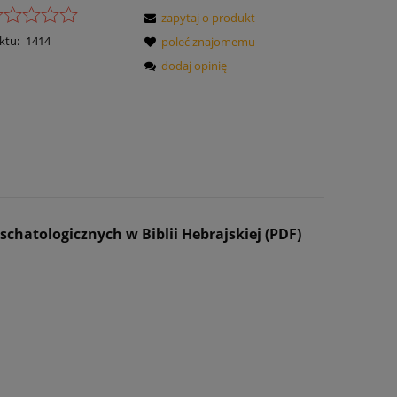
zapytaj o produkt
ktu:
1414
poleć znajomemu
dodaj opinię
chatologicznych w Biblii Hebrajskiej (PDF
)