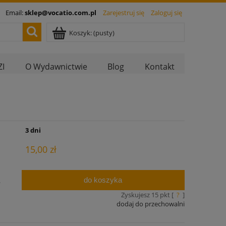
Email:
sklep@vocatio.com.pl
Zarejestruj się
Zaloguj się
Koszyk:
(pusty)
I
O Wydawnictwie
Blog
Kontakt
:
3 dni
15,00 zł
do koszyka
.
Zyskujesz
15
pkt [
?
]
dodaj do przechowalni