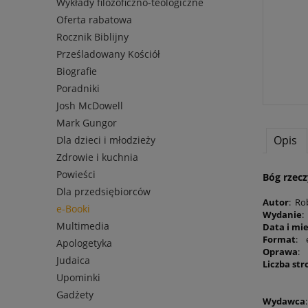
Wykłady filozoficzno-teologiczne
Oferta rabatowa
Rocznik Biblijny
Prześladowany Kościół
Biografie
Poradniki
Josh McDowell
Mark Gungor
Opis
Dla dzieci i młodzieży
Zdrowie i kuchnia
Powieści
Bóg rzecz
Dla przedsiębiorców
Autor
: Ro
e-Booki
Wydanie
:
Multimedia
Data i mi
Format
: 
Apologetyka
Oprawa
: 
Judaica
Liczba str
Upominki
Gadżety
Wydawca