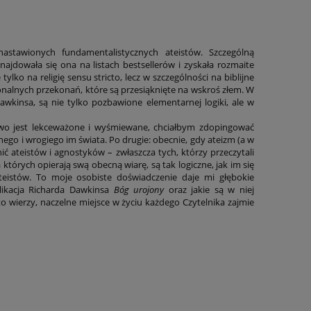
astawionych fundamentalistycznych ateistów. Szczególną
Znajdowała się ona na listach bestsellerów i zyskała rozmaite
ko na religię sensu stricto, lecz w szczególności na biblijne
onalnych przekonań, które są przesiąknięte na wskroś złem. W
Dawkinsa, są nie tylko pozbawione elementarnej logiki, ale w
two jest lekceważone i wyśmiewane, chciałbym zdopingować
nego i wrogiego im świata. Po drugie: obecnie, gdy ateizm (a w
ć ateistów i agnostyków – zwłaszcza tych, którzy przeczytali
 których opierają swą obecną wiarę, są tak logiczne, jak im się
istów. To moje osobiste doświadczenie daje mi głębokie
likacja Richarda Dawkinsa
Bóg urojony
oraz jakie są w niej
to wierzy, naczelne miejsce w życiu każdego Czytelnika zajmie