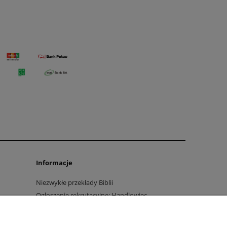
Informacje
Niezwykłe przekłady Biblii
Ogłoszenie rekrutacyjne: Handlowiec
marketingowiec
Polityka prywatności