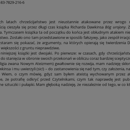
-83-7829-216-6
ch latach chrześcijaństwo jest nieustannie atakowane przez wrogo n
cią cieszyła się przez długi czas książka Richarda Dawkinsa
Bóg urojony
. 
a. Tymczasem książka ta od początku do końca jest obłudnym atakiem nie tyl
ństwo. Zostało ono tam przedstawione w sposób fałszywy, jako zespół irracj
j staram się pokazać, że argumenty, na których opierają się twierdzenia 
 większości z gruntu nieprawdziwe.
jszej książki jest dwojaki. Po pierwsze: w czasach, gdy chrześcijańs
 do stanięcia w obronie swoich przekonań w obliczu coraz bardziej sceptycz
eligia zwana Nowym Ateizmem) gwałtownie się rozwija, mam nadzieję skłoni
kinsa i mu uwierzyli (sic!) – do zastanowienia się nad tym, czy założenia, na
. Wiem, o czym mówię, gdyż sam byłem ateistą wychowanym przez ate
e, że potrafię odkryć przed Czytelnikami, czym tak naprawdę jest pub
e sztuczki i pułapki. Mam głęboką nadzieję, że niezależnie od tego, w co k