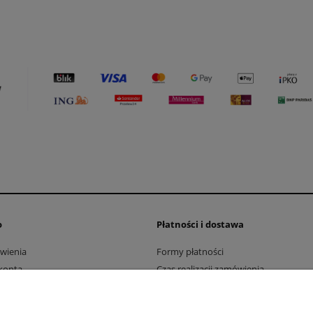
o
Płatności i dostawa
wienia
Formy płatności
konta
Czas realizacji zamówienia
nia produktów
Czas i koszty dostawy
Zwroty i reklamacje