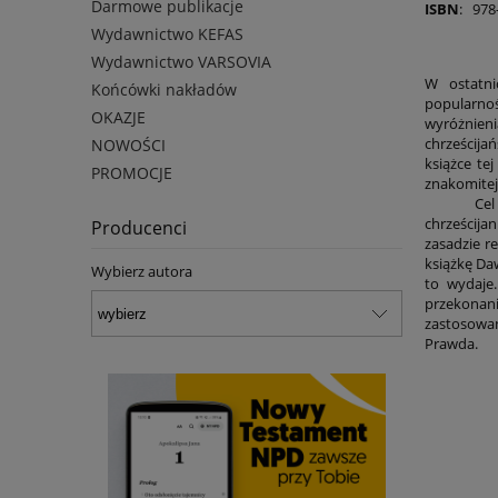
Darmowe publikacje
ISBN
: 978
Wydawnictwo KEFAS
Wydawnictwo VARSOVIA
W ostatni
Końcówki nakładów
popularnoś
OKAZJE
wyróżnieni
chrześcija
NOWOŚCI
książce te
PROMOCJE
znakomitej
Cel ninie
chrześcijan
Producenci
zasadzie r
książkę Daw
Wybierz autora
to wydaje
przekonani
zastosowan
Prawda.