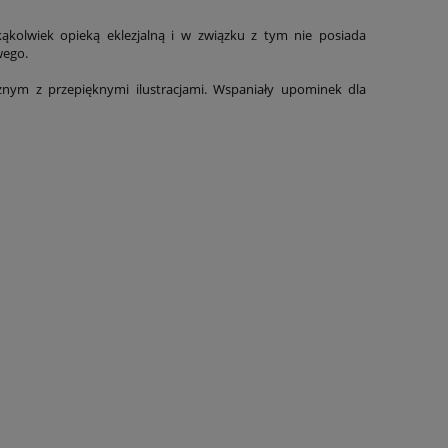
ąkolwiek opieką eklezjalną i w związku z tym nie posiada
wego.
znym z przepięknymi ilustracjami. Wspaniały upominek dla