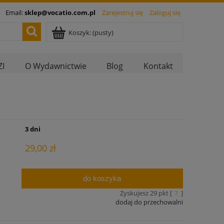
Email:
sklep@vocatio.com.pl
Zarejestruj się
Zaloguj się
Koszyk:
(pusty)
I
O Wydawnictwie
Blog
Kontakt
:
3 dni
29,00 zł
do koszyka
.
Zyskujesz
29
pkt [
?
]
dodaj do przechowalni