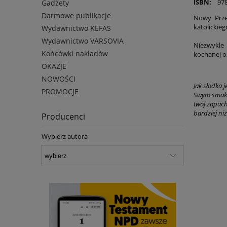
ISBN:
978-
Gadżety
Darmowe publikacje
Nowy Prze
katolickie
Wydawnictwo KEFAS
Wydawnictwo VARSOVIA
Niezwykle 
Końcówki nakładów
kochanej o
OKAZJE
NOWOŚCI
Jak słodka j
PROMOCJE
Swym smaki
twój zapach
bardziej niż
Producenci
Pnp 
Wybierz autora