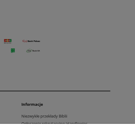
Informacje
Niezwykłe przekłady Biblii
Ogłoszenie rekrutacyjne: Handlowiec
marketingowiec