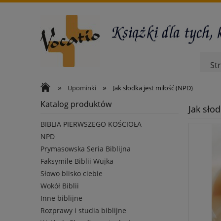
St
»
»
Upominki
Jak słodka jest miłość (NPD)
Katalog produktów
Jak sło
BIBLIA PIERWSZEGO KOŚCIOŁA
NPD
Prymasowska Seria Biblijna
Faksymile Biblii Wujka
Słowo blisko ciebie
Wokół Biblii
Inne biblijne
Rozprawy i studia biblijne