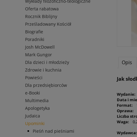
Wykłady filozoficzno-teologiczne
Oferta rabatowa
Rocznik Biblijny
Prześladowany Kościół
Biografie
Poradniki
Josh McDowell
Mark Gungor
Opis
Dla dzieci i młodzieży
Zdrowie i kuchnia
Powieści
Jak słod
Dla przedsiębiorców
e-Booki
Wydanie:
Data i mi
Multimedia
Format:
1
Apologetyka
Oprawa:
t
Judaica
Liczba str
Waga:
0,2
Upominki
Pieśń nad pieśniami
Wydawca: