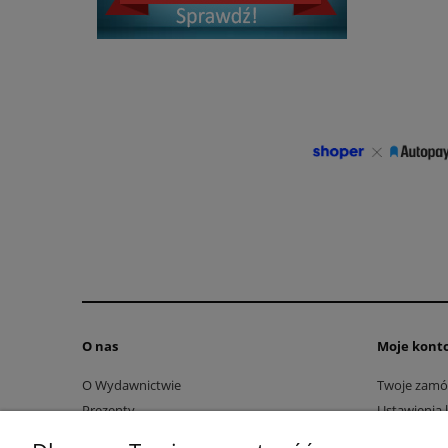
O nas
Moje kont
O Wydawnictwie
Twoje zamó
Prezenty
Ustawienia 
Literatura chrześcijańska
Przechowal