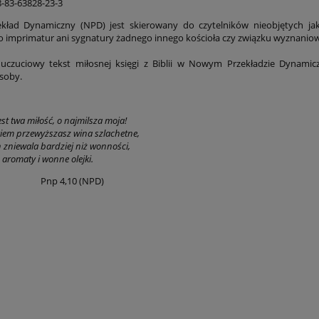
83-63828-23-3
kład Dynamiczny (NPD) jest skierowany do czytelników nieobjętych jak
go imprimatur ani sygnatury żadnego innego kościoła czy związku wyznanio
uczuciowy tekst miłosnej księgi z Biblii w Nowym Przekładzie Dynamic
soby.
est twa miłość, o najmilsza moja!
em przewyższasz wina szlachetne,
 zniewala bardziej niż wonności,
 aromaty i wonne olejki.
4,10 (NPD)