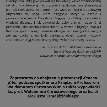
Ukazuje ona Biblię jako prawdziwą bibliotekę, wielce zróżnicowaną
od strony kulturowej, historycznej i językowej, lecz stanowiącą
jedność teologiczną. Jej trzonem jest zapis pamięci o stopniowym
objawianiu się Boga, które osiągnęło szczyt w osobie i
posłannictwie Jezusa Chrystusa. Sięgając po Biblię, powinniśmy
wiedzieć dlaczego i jak powstawała, żeby przyjąć i docenić jej
przesłanie jako mocno zakorzenione w wierze biblijnego Izraela i
Kościoła apostolskiego. Właśnie dlatego jest ona godna wiary i
pełnego zaufania, na jakie zasługuje, dzięki czemu możemy
zasadnie uznać ją za bezpieczny drogowskaz dla naszego życia.
Ks. prof. zw. dr hab. Waldemar Chrostowski
Laureat Nagrody Ratzingera (2014)
Uniwersytet Kardynała Stefana Wyszyńskiego
Zapraszamy do obejrzenia prezentacji
Kanonu
Biblii
podczas spotkania z Księdzem Profesorem
Waldemarem Chrostowskim a także wypowiedzi
ks. prof. Waldemara Chrostowskiego oraz ks. dr.
Mariusza Szmajdzińskiego: