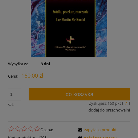
Wysyłka w:
3 dni
160,00 zł
Cena:
do koszyka
Zyskujesz
160
pkt [
?
]
szt.
dodaj do przechowalni
Ocena:
zapytaj o produkt
Kod produktu:
1295
poleć znajomemu