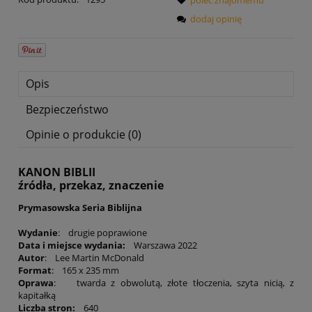
dodaj opinię
Opis
Bezpieczeństwo
Opinie o produkcie (0)
KANON BIBLII
źródła, przekaz, znaczenie
Prymasowska Seria Biblijna
Wydanie
: drugie poprawione
Data i miejsce wydania:
Warszawa 2022
Autor
: Lee Martin McDonald
Format
: 165 x 235 mm
Oprawa
: twarda z obwolutą, złote tłoczenia, szyta nicią, z
kapitałką
Liczba stron:
640