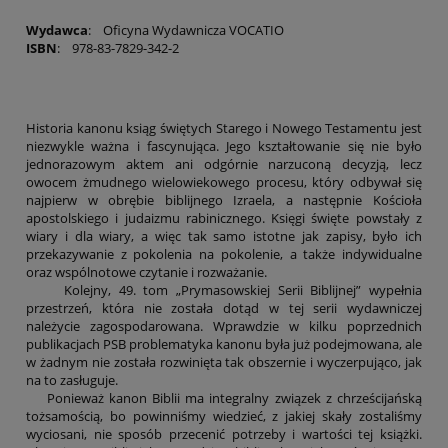
Wydawca
: Oficyna Wydawnicza VOCATIO
ISBN
: 978-83-7829-342-2
Historia kanonu ksiąg świętych Starego i Nowego Testamentu jest
niezwykle ważna i fascynująca. Jego kształtowanie się nie było
jednorazowym aktem ani odgórnie narzuconą decyzją, lecz
owocem żmudnego wielowiekowego procesu, który odbywał się
najpierw w obrębie biblijnego Izraela, a następnie Kościoła
apostolskiego i judaizmu rabinicznego. Księgi święte powstały z
wiary i dla wiary, a więc tak samo istotne jak zapisy, było ich
przekazywanie z pokolenia na pokolenie, a także indywidualne
oraz wspólnotowe czytanie i rozważanie.
Kolejny, 49. tom „Prymasowskiej Serii Biblijnej” wypełnia
przestrzeń, która nie została dotąd w tej serii wydawniczej
należycie zagospodarowana. Wprawdzie w kilku poprzednich
publikacjach PSB problematyka kanonu była już podejmowana, ale
w żadnym nie została rozwinięta tak obszernie i wyczerpująco, jak
na to zasługuje.
Ponieważ kanon Biblii ma integralny związek z chrześcijańską
tożsamością, bo powinniśmy wiedzieć, z jakiej skały zostaliśmy
wyciosani, nie sposób przecenić potrzeby i wartości tej książki.