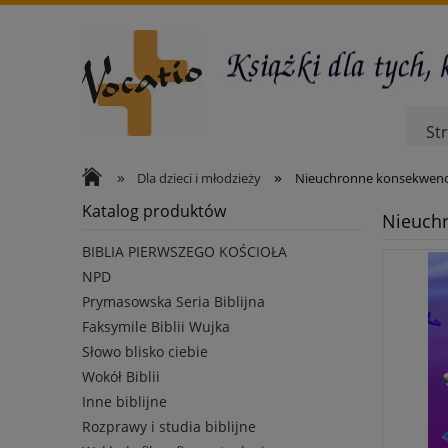
St
»
»
Dla dzieci i młodzieży
Nieuchronne konsekwenc
Katalog produktów
Nieuch
BIBLIA PIERWSZEGO KOŚCIOŁA
NPD
Prymasowska Seria Biblijna
Faksymile Biblii Wujka
Słowo blisko ciebie
Wokół Biblii
Inne biblijne
Rozprawy i studia biblijne