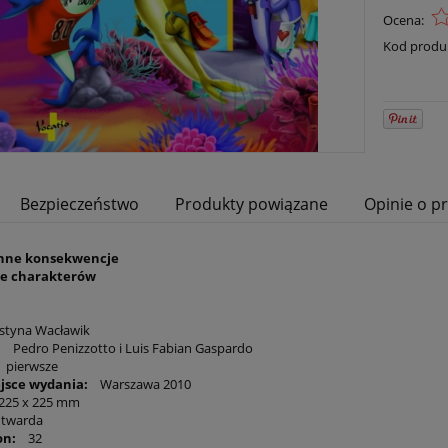
Ocena:
Kod produ
Bezpieczeństwo
Produkty powiązane
Opinie o pr
nne konsekwencje
e charakterów
tyna Wacławik
:
Pedro Penizzotto i Luis Fabian Gaspardo
 pierwsze
ejsce wydania:
Warszawa 2010
25 x 225 mm
twarda
on:
32