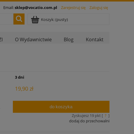
Email:
sklep@vocatio.com.pl
Zarejestruj się
Zaloguj się
Koszyk:
(pusty)
I
O Wydawnictwie
Blog
Kontakt
:
3 dni
19,90 zł
do koszyka
.
Zyskujesz
19
pkt [
?
]
dodaj do przechowalni