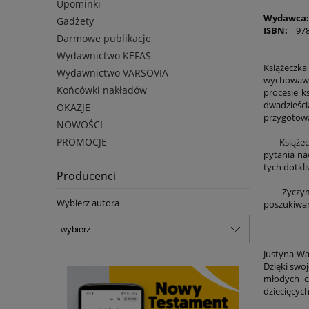
Upominki
Wydawca:
Gadżety
ISBN:
978-
Darmowe publikacje
Wydawnictwo KEFAS
Książeczka
Wydawnictwo VARSOVIA
wychowawcó
Końcówki nakładów
procesie k
dwadzieści
OKAZJE
przygotowa
NOWOŚCI
PROMOCJE
Książeczka
pytania na
tych dotkl
Producenci
Życzymy w
Wybierz autora
poszukiwan
Justyna Wa
Dzięki swoj
młodych cz
dziecięcyc