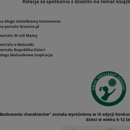
Relacja ze spotkania z dziećmi na temat książ
na blogu Uwielbiamy testowanie
na portalu Granice.pl
portalu W roli Mamy
portalu e-Maluszki
portalu Republika Dzieci
blogu Maluszkowe inspiracje
"Budowanie charakterów" została wyróżniona w IX edycji Konkurs
dzieci w wieku 5-12 la