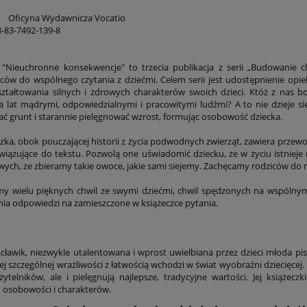
Oficyna Wydawnicza Vocatio
83-7492-139-8
 "Nieuchronne konsekwencje" to trzecia publikacja z serii „Budowanie c
w do wspólnego czytania z dziećmi. Celem serii jest udostępnienie opi
ształtowania silnych i zdrowych charakterów swoich dzieci. Któż z nas b
a lat mądrymi, odpowiedzialnymi i pracowitymi ludźmi? A to nie dzieje si
ć grunt i starannie pielęgnować wzrost, formując osobowość dziecka.
, obok pouczającej historii z życia podwodnych zwierząt, zawiera przew
wiązujące do tekstu. Pozwolą one uświadomić dziecku, że w życiu istnieje
iwych, że zbieramy takie owoce, jakie sami siejemy. Zachęcamy rodziców do 
ielu pięknych chwil ze swymi dziećmi, chwil spędzonych na wspólnym c
ia odpowiedzi na zamieszczone w książeczce pytania.
cławik, niezwykle utalentowana i wprost uwielbiana przez dzieci młoda pi
ej szczególnej wrażliwości z łatwością wchodzi w świat wyobraźni dziecięcej
ytelników, ale i pielęgnują najlepsze, tradycyjne wartości. Jej książ
h osobowości i charakterów.