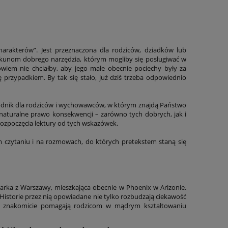
harakterów”. Jest przeznaczona dla rodziców, dziadków lub
ekunom dobrego narzędzia, którym mogliby się posługiwać w
owiem nie chciałby, aby jego małe obecnie pociechy były za
ę przypadkiem. By tak się stało, już dziś trzeba odpowiednio
odnik dla rodziców i wychowawców, w którym znajdą Państwo
 naturalne prawo konsekwencji – zarówno tych dobrych, jak i
rozpoczęcia lektury od tych wskazówek.
zytaniu i na rozmowach, do których pretekstem staną się
sarka z Warszawy, mieszkająca obecnie w Phoenix w Arizonie.
. Historie przez nią opowiadane nie tylko rozbudzają ciekawość
eczki znakomicie pomagają rodzicom w mądrym kształtowaniu