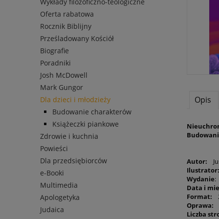
Wykłady filozoficzno-teologiczne
Oferta rabatowa
Rocznik Biblijny
Prześladowany Kościół
Biografie
Poradniki
Josh McDowell
Mark Gungor
Opis
Dla dzieci i młodzieży
Budowanie charakterów
Książeczki piankowe
Nieuchro
Budowani
Zdrowie i kuchnia
Powieści
Dla przedsiębiorców
Autor:
Jus
Ilustrator
e-Booki
Wydanie
:
Multimedia
Data i mi
Format:
2
Apologetyka
Oprawa:
Judaica
Liczba str