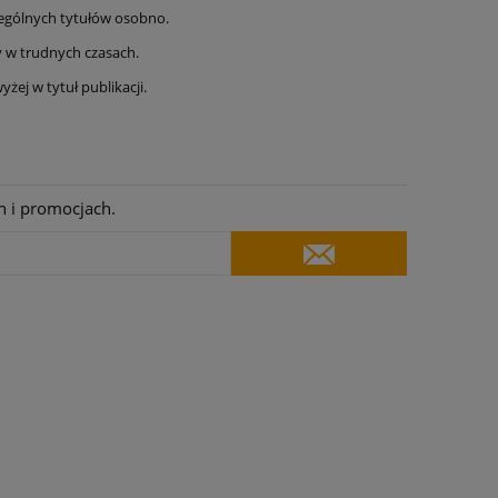
gólnych tytułów osobno.
y w trudnych czasach.
żej w tytuł publikacji.
h i promocjach.