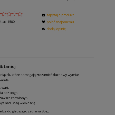
zapytaj o produkt
ktu:
1500
poleć znajomemu
dodaj opinię
% taniej
 książek, które pomagają zrozumieć duchowy wymiar
czasach:
dowań,
ia bez Boga,
 zawsze zbawiony",
t nad Bożą wielkością.
owadzą do głębszego zaufania Bogu.