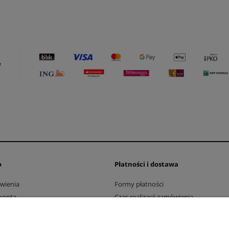
o
Płatności i dostawa
wienia
Formy płatności
konta
Czas realizacji zamówienia
nia produktów
Czas i koszty dostawy
Zwroty i reklamacje