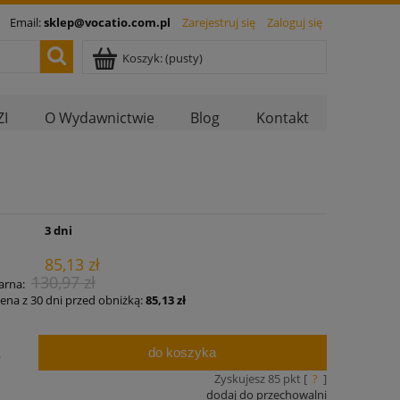
Email:
sklep@vocatio.com.pl
Zarejestruj się
Zaloguj się
Koszyk:
(pusty)
I
O Wydawnictwie
Blog
Kontakt
:
3 dni
85,13 zł
130,97 zł
arna:
cena z 30 dni przed obniżką:
85,13 zł
do koszyka
.
Zyskujesz
85
pkt [
?
]
dodaj do przechowalni