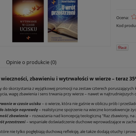
Ocena:
Kod produ
Opinie o produkcie (0)
 wieczności, zbawieniu i wytrwałości w wierze – teraz 35
 do skorzystania z wyjątkowej promocji na zestaw czterech poruszających
ycia, wagę zbawienia i sens trwania przy wierze – nawet w najtrudniejszych 
wanie w czasie ucisku
– o wierze, która nie gaśnie w obliczu prób i prześla
ło istnieje naprawdę
– realistyczne spojrzenie na wieczne konsekwencje życ
ność zbawienia
– rozważania nad koncepcją teologiczną "Raz zbawiony, na
ót przestrzeni
– wspaniałe doświadczenie duchowe wprowadzające w zachwy
 które nie tylko pogłębiają duchową refleksję, ale także dodają otuchy i pr