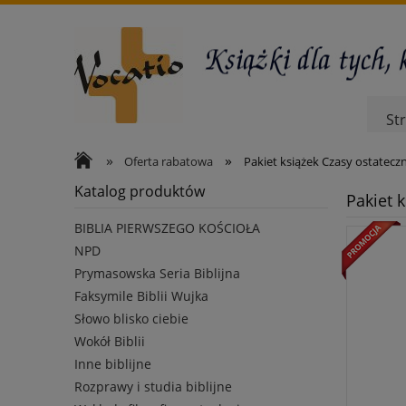
St
»
»
Oferta rabatowa
Pakiet książek Czasy ostatecz
Katalog produktów
Pakiet 
BIBLIA PIERWSZEGO KOŚCIOŁA
NPD
Prymasowska Seria Biblijna
Faksymile Biblii Wujka
Słowo blisko ciebie
Wokół Biblii
Inne biblijne
Rozprawy i studia biblijne