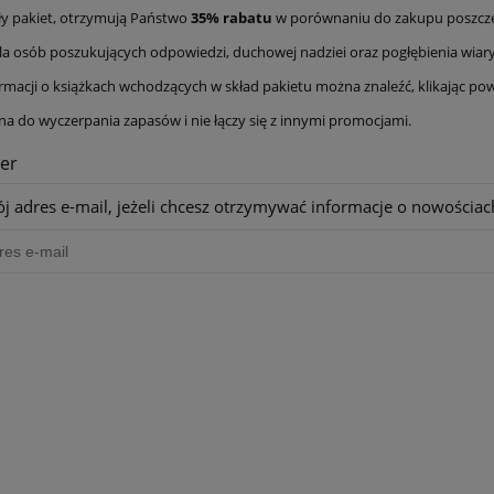
ły pakiet, otrzymują Państwo
35% rabatu
w porównaniu do zakupu poszcze
la osób poszukujących odpowiedzi, duchowej nadziei oraz pogłębienia wiar
rmacji o książkach wchodzących w skład pakietu można znaleźć, klikając powy
na do wyczerpania zapasów i nie łączy się z innymi promocjami.
er
j adres e-mail, jeżeli chcesz otrzymywać informacje o nowościac