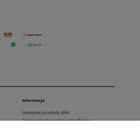
Informacje
Niezwykłe przekłady Biblii
Ogłoszenie rekrutacyjne: Handlowiec
marketingowiec
Polityka prywatności