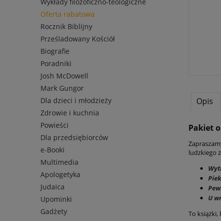
Wykłady filozoficzno-teologiczne
Oferta rabatowa
Rocznik Biblijny
Prześladowany Kościół
Biografie
Poradniki
Josh McDowell
Mark Gungor
Opis
Dla dzieci i młodzieży
Zdrowie i kuchnia
Powieści
Pakiet o
Dla przedsiębiorców
Zapraszamy
e-Booki
ludzkiego ż
Multimedia
Wytr
Apologetyka
Piek
Judaica
Pew
U wr
Upominki
Gadżety
To książki,