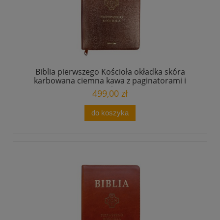
Biblia pierwszego Kościoła okładka skóra
karbowana ciemna kawa z paginatorami i
suwakiem
499,00 zł
do koszyka