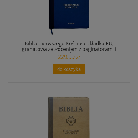
Biblia pierwszego Kościoła okładka PU,
granatowa ze złoceniem z paginatorami i
suwakiem
229,99 zł
do koszyka