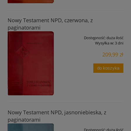
Nowy Testament NPD, czerwona, z
paginatorami
Dostępność:
duża ilość
Wysyłka w:
3 dni
209,99 zł
do koszyka
Nowy Testament NPD, jasnoniebieska, z
paginatorami
Dostępność:
duża ilość