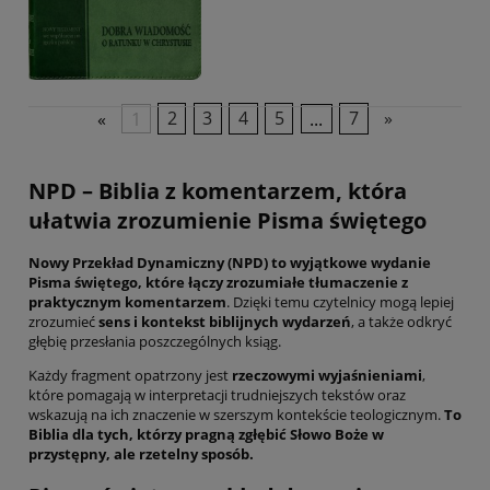
«
1
2
3
4
5
...
7
»
NPD – Biblia z komentarzem, która
ułatwia zrozumienie Pisma świętego
Nowy Przekład Dynamiczny (NPD) to wyjątkowe wydanie
Pisma świętego, które łączy zrozumiałe tłumaczenie z
praktycznym komentarzem
. Dzięki temu czytelnicy mogą lepiej
zrozumieć
sens i kontekst biblijnych wydarzeń
, a także odkryć
głębię przesłania poszczególnych ksiąg.
Każdy fragment opatrzony jest
rzeczowymi wyjaśnieniami
,
które pomagają w interpretacji trudniejszych tekstów oraz
wskazują na ich znaczenie w szerszym kontekście teologicznym.
To
Biblia dla tych, którzy pragną zgłębić Słowo Boże w
przystępny, ale rzetelny sposób.