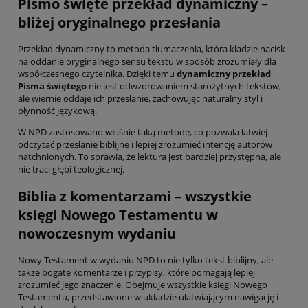
Pismo święte przekład dynamiczny –
bliżej oryginalnego przesłania
Przekład dynamiczny to metoda tłumaczenia, która kładzie nacisk
na oddanie oryginalnego sensu tekstu w sposób zrozumiały dla
współczesnego czytelnika. Dzięki temu
dynamiczny przekład
Pisma świętego
nie jest odwzorowaniem starożytnych tekstów,
ale wiernie oddaje ich przesłanie, zachowując naturalny styl i
płynność językową.
W NPD zastosowano właśnie taką metodę, co pozwala łatwiej
odczytać przesłanie biblijne i lepiej zrozumieć intencję autorów
natchnionych. To sprawia, że lektura jest bardziej przystępna, ale
nie traci głębi teologicznej.
Biblia z komentarzami – wszystkie
księgi Nowego Testamentu w
nowoczesnym wydaniu
Nowy Testament w wydaniu NPD to nie tylko tekst biblijny, ale
także bogate komentarze i przypisy, które pomagają lepiej
zrozumieć jego znaczenie. Obejmuje wszystkie księgi Nowego
Testamentu, przedstawione w układzie ułatwiającym nawigację i