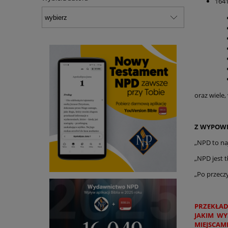
1641
oraz wiele
Z WYPOWI
„NPD to naj
„NPD jest 
„Po przecz
PRZEKŁAD
JAKIM WY
MIEJSCAM