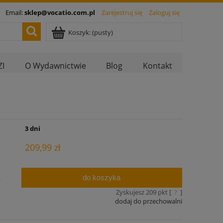
Email:
sklep@vocatio.com.pl
Zarejestruj się
Zaloguj się
Koszyk:
(pusty)
I
O Wydawnictwie
Blog
Kontakt
:
3 dni
209,99 zł
do koszyka
.
Zyskujesz
209
pkt [
?
]
dodaj do przechowalni