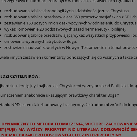
 szczegółowych informacji zebranych w tabelach, zestawieniach i grafikach. 
rozbudowaną tablicę chronologii życia i działalności Jezusa Chrystusa,
rozbudowaną tablicę przedstawiającą 350 proroctw mesjańskich z ST i ich 
zestawienie 150 Bożych imion deskrypcyjnych w odniesieniu do Chrystus
wykaz i omówienie 20 podstawowych zasad hermeneutyki biblijnej,
rozbudowaną tablicę przedstawiającą wykaz wszystkich przypowieści i pr
omówienia wybranych atrybutów Boga,
zestawienie nauczań zawartych w Nowym Testamencie na temat odwieczne
, wiele innych zestawień i komentarzy odnoszących się do ważnych a także c
EDZI CZYTELNIKÓW:
bardziej niereligijny i najbardziej Chrystocentryczny przekład Biblii, jaki do
tłumaczeniem znakomicie ukazującym prawdziwy charakter Boga.”
ytaniu NPD jestem tak zbudowany i zachęcony, że trudno mi wrócić do inny
 DYNAMICZNY TO METODA TŁUMACZENIA, W KTÓREJ ZACHOWANIE WI
STĘPUJE) MA WYŻSZY PRIORYTET NIŻ LITERALNA DOSŁOWNOŚĆ S
I NIE MA CHARAKTERU DOSŁOWNEGO, LECZ INTERPRETACYJNY.