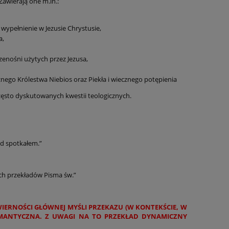
Zawierają one m.in.:
wypełnienie w Jezusie Chrystusie,
a,
zenośni użytych przez Jezusa,
go Królestwa Niebios oraz Piekła i wiecznego potępienia
zęsto dyskutowanych kwestii teologicznych.
tąd spotkałem.”
ch przekładów Pisma św.”
ERNOŚCI GŁÓWNEJ MYŚLI PRZEKAZU (W KONTEKŚCIE, W
EMANTYCZNA. Z UWAGI NA TO PRZEKŁAD DYNAMICZNY