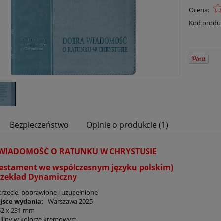
Ocena:
Kod produ
Bezpieczeństwo
Opinie o produkcie (1)
WIADOMOŚĆ O RATUNKU W CHRYSTUSIE
estament we współczesnym języku polskim)
zekład Dynamiczny
trzecie, poprawione i uzupełnione
ejsce wydania:
Warszawa 2025
162 x 231 mm
lijny w kolorze kremowym