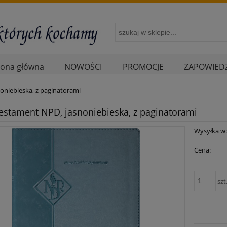
rona główna
NOWOŚCI
PROMOCJE
ZAPOWIEDZ
niebieska, z paginatorami
stament NPD, jasnoniebieska, z paginatorami
Wysyłka w
Cena:
szt