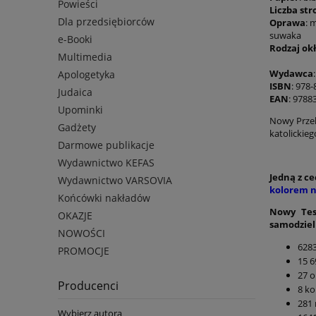
Powieści
Liczba str
Dla przedsiębiorców
Oprawa
: 
suwaka
e-Booki
Rodzaj okł
Multimedia
Wydawca
Apologetyka
ISBN
: 978
Judaica
EAN
: 9788
Upominki
Nowy Przek
Gadżety
katolickie
Darmowe publikacje
Wydawnictwo KEFAS
Jedną z c
Wydawnictwo VARSOVIA
kolorem n
Końcówki nakładów
Nowy Tes
OKAZJE
samodziel
NOWOŚCI
6283
PROMOCJE
15 6
27 
Producenci
8 k
281 
Wybierz autora