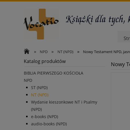
St
»
»
»
NPD
NT (NPD)
Nowy Testament NPD, jasno
Katalog produktów
Nowy Te
BIBLIA PIERWSZEGO KOŚCIOŁA
NPD
ST (NPD)
NT (NPD)
Wydanie kieszonkowe NT i Psalmy
(NPD)
e-books (NPD)
audio-books (NPD)