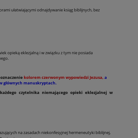
atorami ułatwiającymi odnajdywanie ksiąg biblijnych, bez
ek opieką eklezjalną i w związku z tym nie posiada
wego.
t oznaczenie
kolorem czerwonym wypowiedzi Jezusa,
a
 w głównych manuskryptach.
ażdego czytelnika niemającego opieki eklezjalnej w
zujących na zasadach niekonfesyjnej hermeneutyki biblijnej,