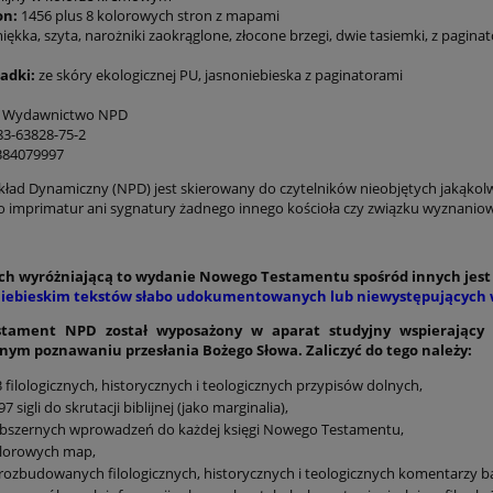
on:
1456 plus 8 kolorowych stron z mapami
miękka, szyta, narożniki zaokrąglone, złocone brzegi, dwie tasiemki, z pagin
adki:
ze skóry ekologicznej PU, jasnoniebieska z paginatorami
: Wydawnictwo NPD
-83-63828-75-2
384079997
ład Dynamiczny (NPD) jest skierowany do czytelników nieobjętych jakąkolwi
go imprimatur ani sygnatury żadnego innego kościoła czy związku wyznanio
ech wyróżniającą to wydanie Nowego Testamentu spośród innych jes
iebieskim tekstów słabo udokumentowanych lub niewystępujących
tament NPD został wyposażony w aparat studyjny wspierający k
nym poznawaniu przesłania Bożego Słowa. Zaliczyć do tego należy:
 filologicznych, historycznych i teologicznych przypisów dolnych,
97 sigli do skrutacji biblijnej (jako marginalia),
obszernych wprowadzeń do każdej księgi Nowego Testamentu,
olorowych map,
rozbudowanych filologicznych, historycznych i teologicznych komentarzy ba