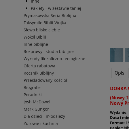
Inne
Pakiety - w zestawie taniej
Prymasowska Seria Biblijna
Faksymile Biblii Wujka
Słowo blisko ciebie
Wokół Biblii
Inne biblijne
Rozprawy i studia biblijne
Wykłady filozoficzno-teologiczne
Oferta rabatowa
Opis
Rocznik Biblijny
Prześladowany Kościół
Biografie
DOBRA 
Poradniki
(Nowy T
Josh McDowell
Nowy Pr
Mark Gungor
Wydanie:
Dla dzieci i młodzieży
Data i mi
Format
: 
Zdrowie i kuchnia
Papier
:
bib