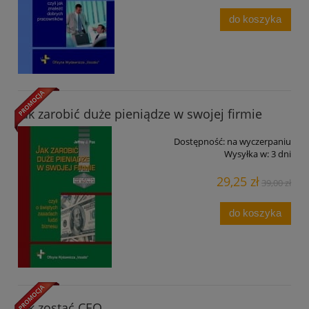
do koszyka
Jak zarobić duże pieniądze w swojej firmie
Dostępność:
na wyczerpaniu
Wysyłka w:
3 dni
29,25 zł
39,00 zł
do koszyka
Jak zostać CEO