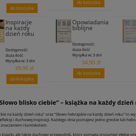
do koszyka
do koszyka
Inspiracje
Opowiadania
na każdy
biblijne
dzień roku
Dostępność:
duża ilość
Dostępność:
Wysyłka w:
3 dni
duża ilość
Wysyłka w:
3 dni
34,90 zł
39,90 zł
do koszyka
do koszyka
“Słowo blisko ciebie” – książka na każdy dzień 
kie na każdy dzień roku” oraz “Słowo hebrajskie na każdy dzień roku” to wy
refleksji i duchowej inspiracji. Każdego dnia poznajesz jedno greckie lub h
o znaczeniem i kontekstem.
o książki, ale także duchowy przewodnik, który pomaga zrozumieć głębię oryg