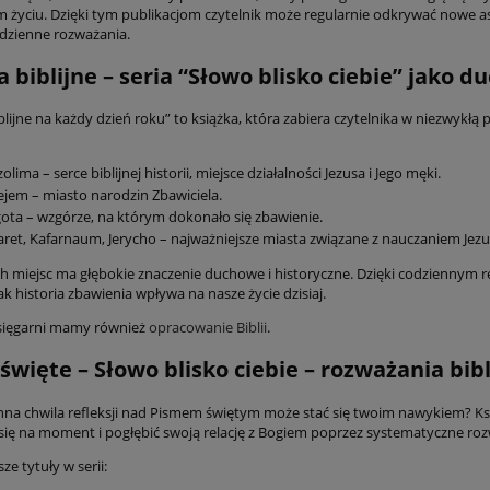
 życiu. Dzięki tym publikacjom czytelnik może regularnie odkrywać nowe as
dzienne rozważania.
a biblijne – seria “Słowo blisko ciebie” jako 
blijne na każdy dzień roku” to książka, która zabiera czytelnika w niezwykł
zolima – serce biblijnej historii, miejsce działalności Jezusa i Jego męki.
ejem – miasto narodzin Zbawiciela.
ota – wzgórze, na którym dokonało się zbawienie.
ret, Kafarnaum, Jerycho – najważniejsze miasta związane z nauczaniem Jez
h miejsc ma głębokie znaczenie duchowe i historyczne. Dzięki codziennym re
ak historia zbawienia wpływa na nasze życie dzisiaj.
sięgarni mamy również
opracowanie Biblii
.
święte – Słowo blisko ciebie – rozważania bibl
na chwila refleksji nad Pismem świętym może stać się twoim nawykiem? Książ
się na moment i pogłębić swoją relację z Bogiem poprzez systematyczne roz
ze tytuły w serii: