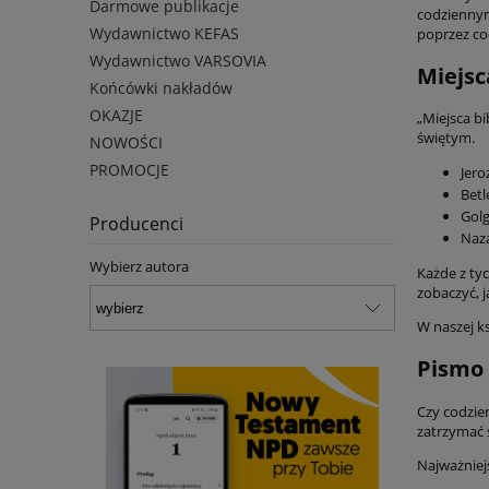
Darmowe publikacje
codziennym
Wydawnictwo KEFAS
poprzez co
Wydawnictwo VARSOVIA
Miejsc
Końcówki nakładów
OKAZJE
„Miejsca bi
świętym.
NOWOŚCI
PROMOCJE
Jero
Betl
Golg
Producenci
Naza
Wybierz autora
Każde z tyc
zobaczyć, j
W naszej k
Pismo 
Czy codzien
zatrzymać 
Najważniejs