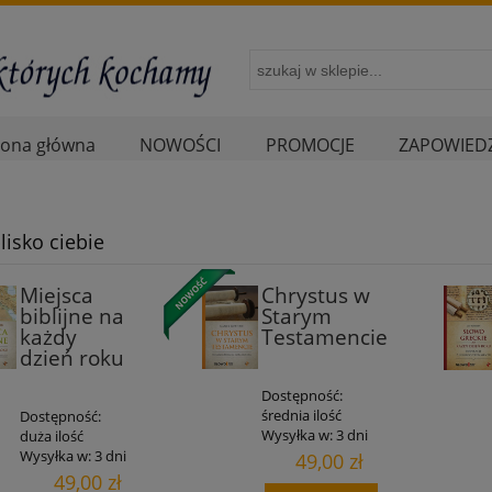
rona główna
NOWOŚCI
PROMOCJE
ZAPOWIEDZ
lisko ciebie
Miejsca
Chrystus w
biblijne na
Starym
każdy
Testamencie
dzień roku
Dostępność:
średnia ilość
Dostępność:
Wysyłka w:
3 dni
duża ilość
Wysyłka w:
3 dni
49,00 zł
49,00 zł