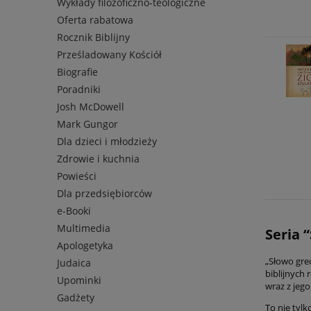
Wykłady filozoficzno-teologiczne
Oferta rabatowa
Rocznik Biblijny
Prześladowany Kościół
Biografie
Poradniki
Josh McDowell
Mark Gungor
Dla dzieci i młodzieży
Zdrowie i kuchnia
Powieści
Dla przedsiębiorców
e-Booki
Multimedia
Seria 
Apologetyka
„Słowo grec
Judaica
biblijnych 
Upominki
wraz z jeg
Gadżety
To nie tylk