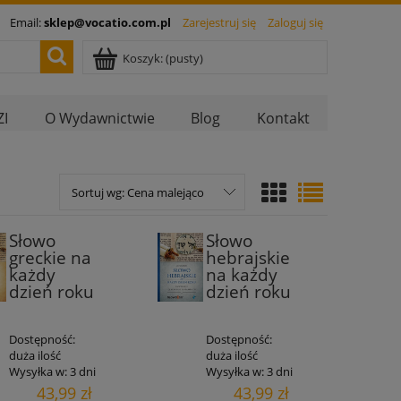
Email:
sklep@vocatio.com.pl
Zarejestruj się
Zaloguj się
Koszyk:
(pusty)
I
O Wydawnictwie
Blog
Kontakt
Sortuj wg:
Cena malejąco
Słowo
Słowo
greckie na
hebrajskie
każdy
na każdy
dzień roku
dzień roku
Dostępność:
Dostępność:
duża ilość
duża ilość
Wysyłka w:
3 dni
Wysyłka w:
3 dni
43,99 zł
43,99 zł