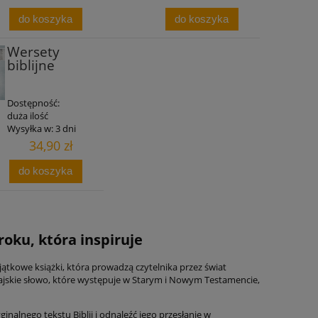
do koszyka
do koszyka
Wersety
biblijne
Dostępność:
duża ilość
Wysyłka w:
3 dni
34,90 zł
do koszyka
roku, która inspiruje
jątkowe książki, która prowadzą czytelnika przez świat
ebrajskie słowo, które występuje w Starym i Nowym Testamencie,
inalnego tekstu Biblii i odnaleźć jego przesłanie w