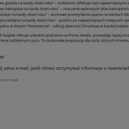
wo greckie na każdy dzień roku” – codzienne refleksje nad najważniejszym
wo hebrajskie na każdy dzień roku” – znaczenie wybranych słów hebrajskic
piracje na każdy dzień roku” – duchowe przemyślenia oparte na tekstach bib
jsca biblijne na każdy dzień roku” - podróż po najważniejszych miejscach opi
ystus w Starym Testamencie” - odkryj obecność Chrystusa w każdej księdze
h książek oferuje unikalne spojrzenie na Pismo święte, pozwalając lepiej zroz
ie w codziennym życiu. To doskonała propozycja dla osób, których interesują
er
j adres e-mail, jeżeli chcesz otrzymywać informacje o nowościac