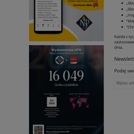
„Sło
„Sło
„Ins
“Mie
“Chr
Każda z tyc
zastosowan
dnia.
Newslett
Podaj swó