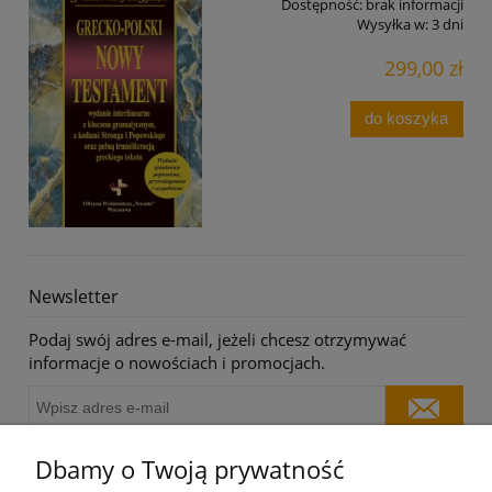
Dostępność:
brak informacji
Wysyłka w:
3 dni
299,00 zł
do koszyka
Newsletter
Podaj swój adres e-mail, jeżeli chcesz otrzymywać
informacje o nowościach i promocjach.
Dbamy o Twoją prywatność