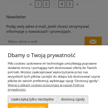
«
1
2
3
4
5
»
Newsletter
Podaj swój adres e-mail, jeżeli chcesz otrzymywać
informacje o nowościach i promocjach.
Dbamy o Twoją prywatność
O nas
Pliki cookies i pokrewne im technologie umożliwiają poprawne
działanie strony i pomagają nam dostosować ofertę do Twoich
potrzeb. Możesz zaakceptować wykorzystanie przez nas
Moje konto
wszystkich tych plików i przejść do sklepu lub dostosować użycie
plików do swoich preferencji, wybierając opcję "Dostosuj zgody".
Płatności i dostawa
Więcej o plikach cookies przeczytasz w naszej Polityce
prywatności.
Informacje
zaakceptuj tylko niezbędne
dostosuj zgody
zaakceptuj wszystkie